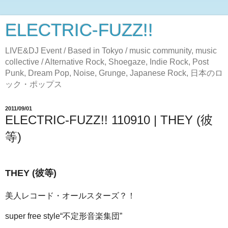
ELECTRIC-FUZZ!!
LIVE&DJ Event / Based in Tokyo / music community, music
collective / Alternative Rock, Shoegaze, Indie Rock, Post
Punk, Dream Pop, Noise, Grunge, Japanese Rock, 日本のロ
ック・ポップス
2011/09/01
ELECTRIC-FUZZ!! 110910 | THEY (彼
等)
THEY (彼等)
美人レコード・オールスターズ？！
super free style“不定形音楽集団”