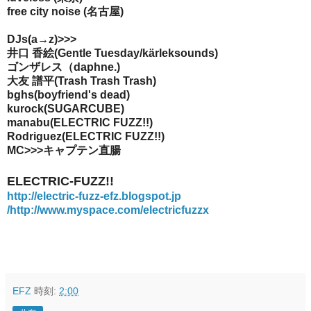
free city noise (名古屋)
DJs(a→z)>>>
井口 香絵(Gentle Tuesday/kärleksounds)
ゴンザレス（daphne.)
大友 譜平(Trash Trash Trash)
bghs(boyfriend's dead)
kurock(SUGARCUBE)
manabu(ELECTRIC FUZZ!!)
Rodriguez(ELECTRIC FUZZ!!)
MC>>>
キャプテン直腸
ELECTRIC-FUZZ!!
http://electric-fuzz-efz.blogspot.jp
/
http://www.myspace.com/electricfuzzx
EFZ
時刻:
2:00