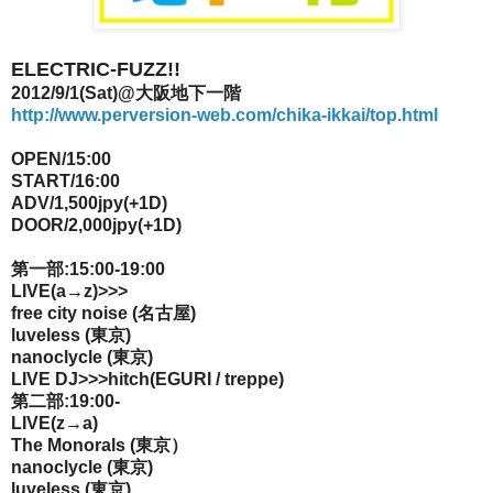
ELECTRIC-FUZZ!!
2012/9/1(Sat)@大阪地下一階
http://www.perversion-web.com/chika-ikkai/top.html
OPEN/15:00
START/16:00
ADV/1,500jpy(+1D)
DOOR/2,000jpy(+1D)
第一部:15:00-19:00
LIVE(a→z)>>>
free city noise (名古屋)
luveless (東京)
nanoclycle (東京)
LIVE DJ>>>
hitch(EGURI / treppe)
第二部:19:00-
LIVE(z→a)
The Monorals (東京）
nanoclycle (東京)
luveless (東京)