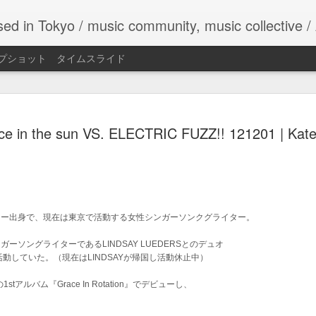
 community, music collective / Alternative Rock, Shoegaze, Indie Rock, Post Punk, Dream Pop, N
プショット
タイムスライド
azer | サマ
GeGeGe | サマ
Buddha Jane | サ
ニソクサンモン
ace in the sun VS. ELECTRIC FUZZ!! 121201 | Kate
ヴァケイショ
ー・ヴァケイショ
マー・ヴァケイシ
サマー・ヴァ
an 31st
Jan 31st
Jan 31st
Jan 31st
 260719
ン 260719
ョン 260719
ション 26071
ジー出身で、現在は東京で活動する女性シンガーソンクグライター。
中にカメラを
Haunted by
Strawberry Lust
青い薔薇 |
Memories at 新代
(CN) | Haunted
ていけたらよ
Haunted by
an 24th
Jan 20th
Jan 20th
Jan 20th
ーソングライターであるLINDSAY LUEDERSとのデュオ
by Memories
田FEVER 260505
Memories
たのに ---
ても活動していた。（現在はLINDSAYが帰国し活動休止中）
260505
260505
 Yunsuへ、青
 Aoi Bara
tアルバム『Grace In Rotation』でデビューし、
の10の質問
| Unbound -
Sound Trek Vol.4
Acidclank (Band
Glans | Soun