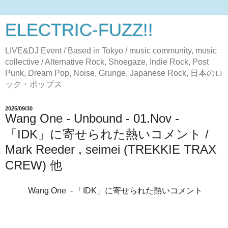
ELECTRIC-FUZZ!!
LIVE&DJ Event / Based in Tokyo / music community, music
collective / Alternative Rock, Shoegaze, Indie Rock, Post
Punk, Dream Pop, Noise, Grunge, Japanese Rock, 日本のロ
ック・ポップス
2025/09/30
Wang One - Unbound - 01.Nov -
「IDK」に寄せられた熱いコメント /
Mark Reeder , seimei (TREKKIE TRAX
CREW) 他
Wang One - 「IDK」に寄せられた熱いコメント