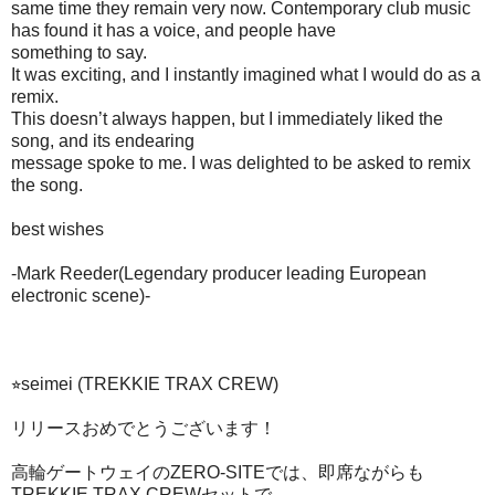
same time they remain very now. Contemporary club music
has found it has a voice, and people have
something to say.
It was exciting, and I instantly imagined what I would do as a
remix.
This doesn’t always happen, but I immediately liked the
song, and its endearing
message spoke to me. I was delighted to be asked to remix
the song.
best wishes
-Mark Reeder(Legendary producer leading European
electronic scene)-
⭐︎seimei (TREKKIE TRAX CREW)
リリースおめでとうございます！
高輪ゲートウェイのZERO-SITEでは、即席ながらも
TREKKIE TRAX CREWセットで